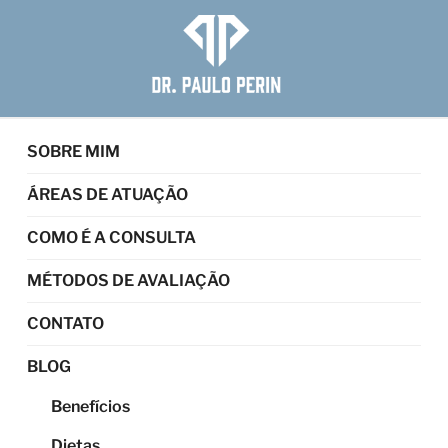
Pular
para
o
conteúdo
DR PAULO PERIN
CRM-SP: 121306 | Médico Nutrólogo RQE: 124799 | Medicina
Esportiva RQE: 124800
SOBRE MIM
ÁREAS DE ATUAÇÃO
COMO É A CONSULTA
MÉTODOS DE AVALIAÇÃO
CONTATO
BLOG
Benefícios
Dietas