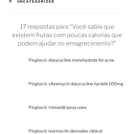
CATEGORIAS
UNCATEGORIZED
17 respostas para “Você sabia que
existem frutas com poucas calorias que
podem ajudar no emagrecimento?”
Pingback:
doxycycline monohydrate for acne
Pingback:
vibramycin doxycycline hyclate 100mg
Pingback:
minoxidil spray uses
Pingback:
ivermectin demodex clinical