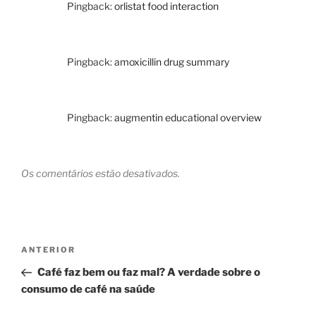
Pingback:
orlistat food interaction
Pingback:
amoxicillin drug summary
Pingback:
augmentin educational overview
Os comentários estão desativados.
Navegação
Post
ANTERIOR
de
anterior
Café faz bem ou faz mal? A verdade sobre o
Post
consumo de café na saúde