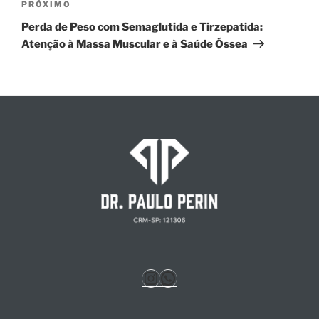
Próximo
PRÓXIMO
post
Perda de Peso com Semaglutida e Tirzepatida:
Atenção à Massa Muscular e à Saúde Óssea
Instagram
WhatsApp