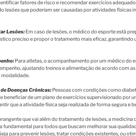
dentificar fatores de risco e recomendar exercícios adequad
do lesões que poderiam ser causadas por atividades físicas 
tar Lesões:
Em caso de lesões, o médico do esporte está pr
stico preciso e propor o tratamento mais eficaz, garantind
penho:
Para atletas, o acompanhamento por um médico do es
sempenho, ajustando treinos e alimentação de acordo com a
a modalidade.
e Doenças Crônicas:
Pessoas com condições como diabete
 beneficiar de um plano de exercícios supervisionado por 
antir que a atividade física seja realizada de forma segura e b
angente que vai além do tratamento de lesões, a medicina d
da fundamental para todos que buscam melhorar sua qualidad
. Seja para prevenir lesões, tratar condições existentes, ou o