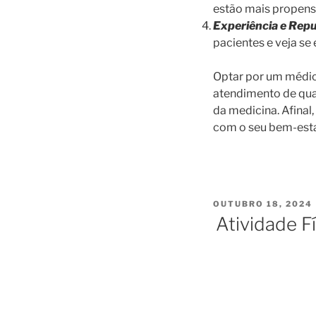
estão mais propenso
Experiência e Rep
pacientes e veja s
Optar por um médic
atendimento de qual
da medicina. Afinal
com o seu bem-esta
PUBLICADO
OUTUBRO 18, 2024
EM
Atividade F