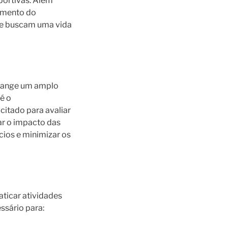
sportivas. Além
amento do
que buscam uma vida
brange um amplo
é o
itado para avaliar
rar o impacto das
cios e minimizar os
aticar atividades
ssário para: