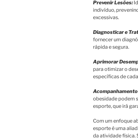
Prevenir Lesões:
I
indivíduo, prevenin
excessivas.
Diagnosticar e Tra
fornecer um diagnó
rápida e segura.
Aprimorar Desem
para otimizar o de
específicas de cad
Acompanhamento d
obesidade podem se
esporte, que irá gar
Com um enfoque abr
esporte é uma alia
da atividade física