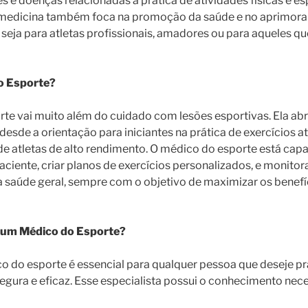
s e doenças relacionadas à prática de atividades físicas e e
a medicina também foca na promoção da saúde e no aprimor
seja para atletas profissionais, amadores ou para aqueles 
o Esporte?
rte vai muito além do cuidado com lesões esportivas. Ela a
desde a orientação para iniciantes na prática de exercícios at
atletas de alto rendimento. O médico do esporte está capac
paciente, criar planos de exercícios personalizados, e monito
na saúde geral, sempre com o objetivo de maximizar os benefí
 um Médico do Esporte?
 do esporte é essencial para qualquer pessoa que deseje pr
segura e eficaz. Esse especialista possui o conhecimento nece