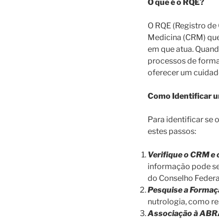
O que é o RQE?
O RQE (Registro de
Medicina (CRM) que
em que atua. Quando
processos de formaç
oferecer um cuidado
Como Identificar u
Para identificar se
estes passos:
Verifique o CRM e
informação pode ser
do Conselho Federa
Pesquise a Forma
nutrologia, como r
Associação à AB