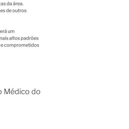
as da área.
ões de outros
berá um
mais altos padrões
os e comprometidos
do Médico do