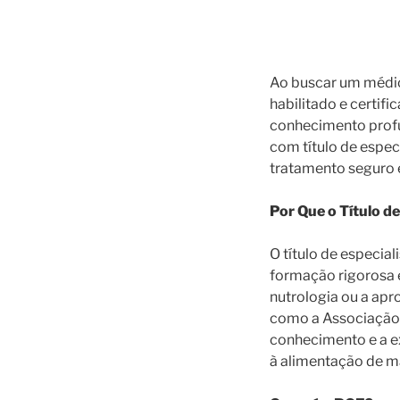
Ao buscar um médico
habilitado e certif
conhecimento profun
com título de especi
tratamento seguro e
Por Que o Título d
O título de especi
formação rigorosa e
nutrologia ou a ap
como a Associação B
conhecimento e a ex
à alimentação de m