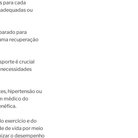
os para cada
inadequadas ou
eparado para
o uma recuperação
porte é crucial
s necessidades
s, hipertensão ou
um médico do
enéfica.
o exercício e do
e de vida por meio
timizar o desempenho