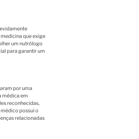
 devidamente
a medicina que exige
olher um nutrólogo
cial para garantir um
ssaram por uma
ia médica em
des reconhecidas,
o médico possui o
doenças relacionadas