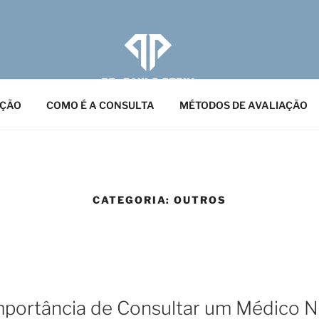
PERIN
ólogo RQE: 124799 | Medicina Esportiva RQE: 124800
AÇÃO
COMO É A CONSULTA
MÉTODOS DE AVALIAÇÃO
CATEGORIA:
OUTROS
mportância de Consultar um Médico N