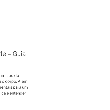
de – Guia
um tipo de
a o corpo. Além
mentais para um
sica e entender