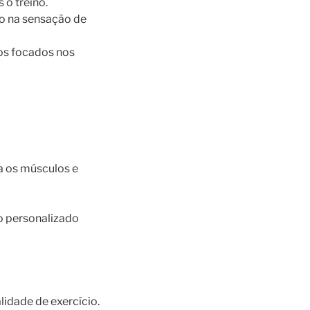
 o treino.
o na sensação de
os focados nos
a os músculos e
o personalizado
idade de exercício.