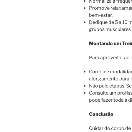
Normaliza a frequên
Promove relaxamen
bem-estar.
Dedique de 5 a 10 
grupos musculares 
Montando um Trei
Para aproveitar ao 
Combine modalidade
alongamento para fl
Não pule etapas: Se
Consulte um profis
pode fazer toda a d
Conclusão
Cuidar do corpo de