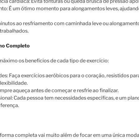
cia cardíaca: Evita tonturas ou queda brusca de pressão após
to: É um ótimo momento para alongamentos leves, ajudand
minutos ao resfriamento com caminhada leve ou alongament
trabalhados.
no Completo
máximo os benefícios de cada tipo de exercício:
s: Faça exercícios aeróbicos para o coração, resistidos par
exibilidade.
mpre aqueça antes de começar e resfrie ao finalizar.
sional: Cada pessoa tem necessidades específicas, e um plan
iferença.
 forma completa vai muito além de focar em uma única modal