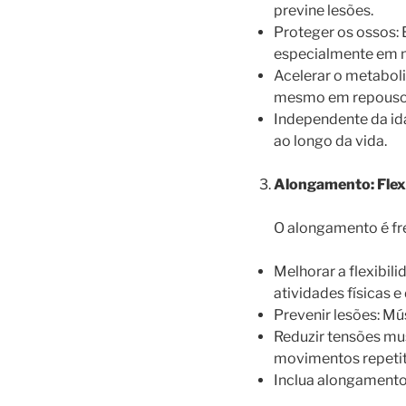
previne lesões.
Proteger os ossos: 
especialmente em m
Acelerar o metabol
mesmo em repouso
Independente da ida
ao longo da vida.
Alongamento: Flexi
O alongamento é fr
Melhorar a flexibil
atividades físicas e 
Prevenir lesões: Mú
Reduzir tensões mu
movimentos repetit
Inclua alongamentos