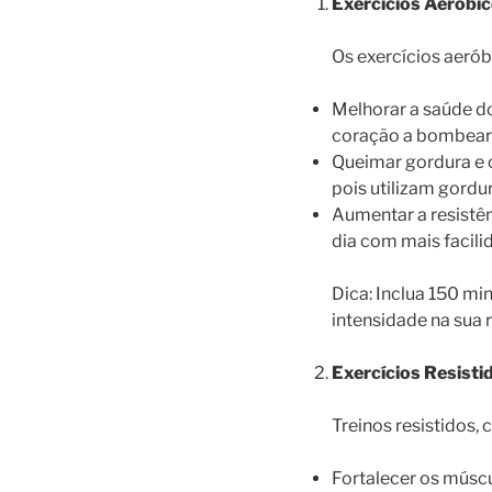
Exercícios Aeróbic
Os exercícios aerób
Melhorar a saúde do
coração a bombear
Queimar gordura e 
pois utilizam gordu
Aumentar a resistên
dia com mais facili
Dica: Inclua 150 m
intensidade na sua r
Exercícios Resisti
Treinos resistidos,
Fortalecer os múscu