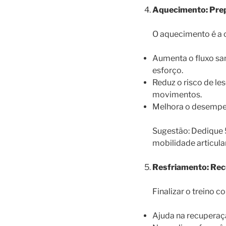
Aquecimento: Pre
O aquecimento é a c
Aumenta o fluxo sa
esforço.
Reduz o risco de le
movimentos.
Melhora o desempen
Sugestão: Dedique 5
mobilidade articular 
Resfriamento: Re
Finalizar o treino
Ajuda na recuperaçã