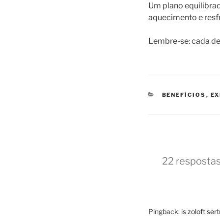
Um plano equilibra
aquecimento e resfr
Lembre-se: cada det
CATEGORIAS
BENEFÍCIOS
,
EX
22 respostas
Pingback:
is zoloft sert