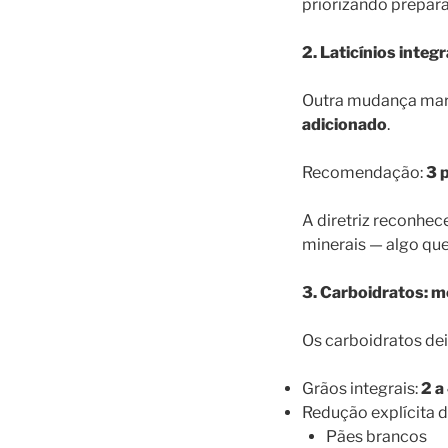
priorizando prepara
2. Laticínios integ
Outra mudança marc
adicionado
.
Recomendação:
3 
A diretriz reconhece
minerais — algo que
3. Carboidratos: m
Os carboidratos dei
Grãos integrais:
2 a
Redução explícita d
Pães brancos