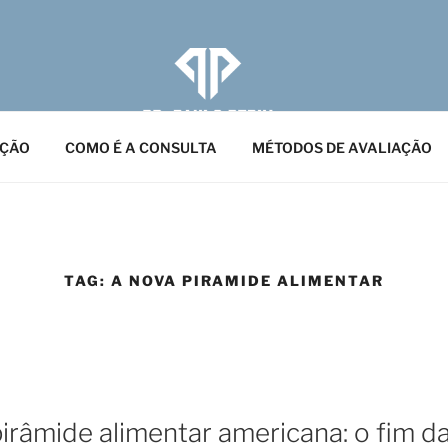
PERIN
ólogo RQE: 124799 | Medicina Esportiva RQE: 124800
AÇÃO
COMO É A CONSULTA
MÉTODOS DE AVALIAÇÃO
TAG:
A NOVA PIRAMIDE ALIMENTAR
irâmide alimentar americana: o fim d