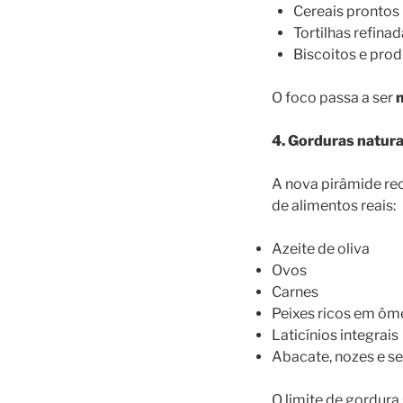
Cereais prontos
Tortilhas refina
Biscoitos e prod
O foco passa a ser
m
4. Gorduras natura
A nova pirâmide re
de alimentos reais:
Azeite de oliva
Ovos
Carnes
Peixes ricos em ô
Laticínios integrais
Abacate, nozes e s
O limite de gordur