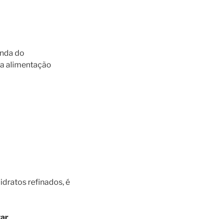
unda do
da alimentação
idratos refinados, é
tar
.