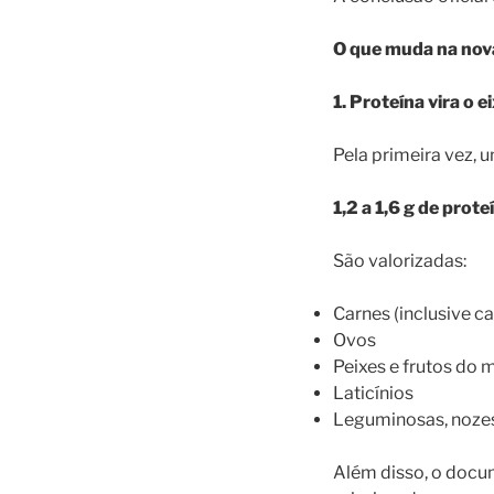
O que muda na nov
1. Proteína vira o e
Pela primeira vez, 
1,2 a 1,6 g de prot
São valorizadas:
Carnes (inclusive c
Ovos
Peixes e frutos do 
Laticínios
Leguminosas, nozes
Além disso, o docu