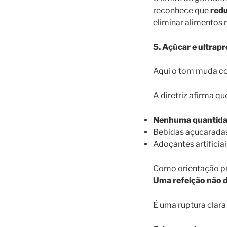
reconhece que
redu
eliminar alimentos n
5. Açúcar e ultrap
Aqui o tom muda c
A diretriz afirma qu
Nenhuma quantidad
Bebidas açucaradas
Adoçantes artificia
Como orientação pr
Uma refeição não d
É uma ruptura clara