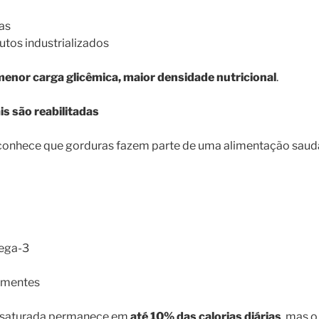
das
utos industrializados
enor carga glicêmica, maior densidade nutricional
.
is são reabilitadas
conhece que gorduras fazem parte de uma alimentação sau
mega-3
ementes
a saturada permanece em
até 10% das calorias diárias
, mas 