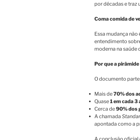
por décadas e traz
Coma comida de ve
Essa mudança não é 
entendimento sobre
moderna na saúde 
Por que a pirâmid
O documento parte 
Mais de
70% dos a
Quase
1 em cada 3
Cerca de
90% dos 
A chamada
Standar
apontada como a pr
A conclusão oficial 