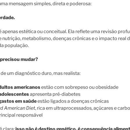
 uma mensagem simples, direta e poderosa:
rdade.
apenas estética ou conceitual. Ela reflete uma revisão prof
 nutrição, metabolismo, doenças crônicas e o impacto real 
da população.
e precisou mudar?
de um diagnóstico duro, mas realista:
dultos americanos
estão com sobrepeso ou obesidade
 adolescentes
apresenta pré-diabetes
gastos em saúde
estão ligados a doenças crônicas
d American Diet
, rica em ultraprocessados, açúcares e carbo
incipal responsável
é clara:
isso não é destino genético, é consequência alimen